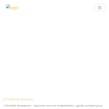
PENDULE DIVINATOIRE :
RÉPONSES OUI-NON
INSTANTANÉES – GUIDE
COMPLET POUR DÉBUTANTS
ET PRATICIENS AVANCÉS
/
Outils de divination
/ Pendule divinatoire : réponses oui-non instantanées – guide complet pour