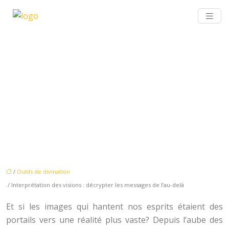
INTERPRÉTATION DES VISIONS
: DÉCRYPTER LES MESSAGES
DE L’AU-DELÀ
/
Outils de divination
/ Interprétation des visions : décrypter les messages de l’au-delà
Et si les images qui hantent nos esprits étaient des
portails vers une réalité plus vaste? Depuis l’aube des