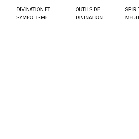
DIVINATION ET
OUTILS DE
SPIRI
SYMBOLISME
DIVINATION
MÉDI
 À 17H00 : DÉCRYPTA
SIGNIFICATION