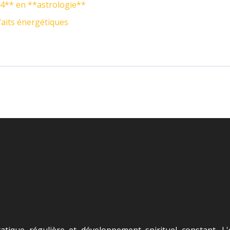
24** en **astrologie**
faits énergétiques