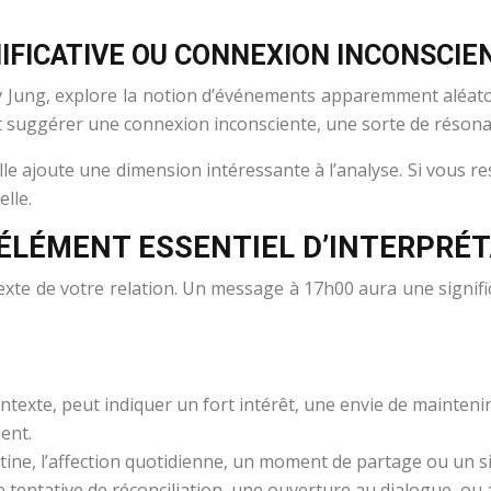
IFICATIVE OU CONNEXION INCONSCIE
tav Jung, explore la notion d’événements apparemment aléat
it suggérer une connexion inconsciente, une sorte de résonan
 elle ajoute une dimension intéressante à l’analyse. Si vous 
elle.
 ÉLÉMENT ESSENTIEL D’INTERPRÉ
 de votre relation. Un message à 17h00 aura une significati
exte, peut indiquer un fort intérêt, une envie de maintenir
ent.
ine, l’affection quotidienne, un moment de partage ou un si
tentative de réconciliation, une ouverture au dialogue, ou 