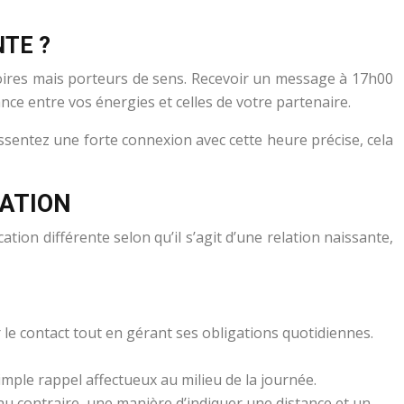
NTE ?
oires mais porteurs de sens. Recevoir un message à 17h00
ce entre vos énergies et celles de votre partenaire.
ressentez une forte connexion avec cette heure précise, cela
TATION
on différente selon qu’il s’agit d’une relation naissante,
 le contact tout en gérant ses obligations quotidiennes.
mple rappel affectueux au milieu de la journée.
au contraire, une manière d’indiquer une distance et un