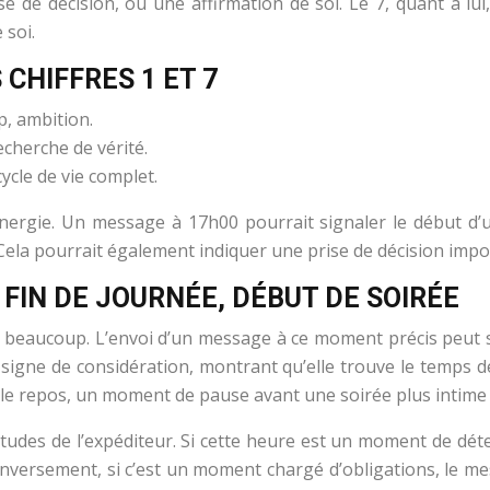
 de décision, ou une affirmation de soi. Le 7, quant à lui, e
 soi.
CHIFFRES 1 ET 7
p, ambition.
echerche de vérité.
ycle de vie complet.
nergie. Un message à 17h00 pourrait signaler le début d’
ela pourrait également indiquer une prise de décision impo
FIN DE JOURNÉE, DÉBUT DE SOIRÉE
r beaucoup. L’envoi d’un message à ce moment précis peut 
n signe de considération, montrant qu’elle trouve le temps d
t le repos, un moment de pause avant une soirée plus intime
itudes de l’expéditeur. Si cette heure est un moment de dé
Inversement, si c’est un moment chargé d’obligations, le m