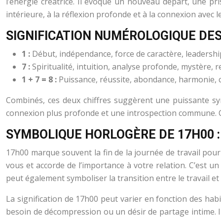
l’énergie créatrice. Il évoque un nouveau départ, une prise
intérieure, à la réflexion profonde et à la connexion avec le
SIGNIFICATION NUMÉROLOGIQUE DES 
1 :
Début, indépendance, force de caractère, leadershi
7 :
Spiritualité, intuition, analyse profonde, mystère, r
1 + 7 = 8 :
Puissance, réussite, abondance, harmonie, c
Combinés, ces deux chiffres suggèrent une puissante sy
connexion plus profonde et une introspection commune. C
SYMBOLIQUE HORLOGÈRE DE 17H00 : 
17h00 marque souvent la fin de la journée de travail pou
vous et accorde de l’importance à votre relation. C’est u
peut également symboliser la transition entre le travail e
La signification de 17h00 peut varier en fonction des hab
besoin de décompression ou un désir de partage intime. 