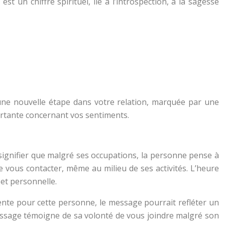
st un chiffre spirituel, lié à l’introspection, à la sagesse
une nouvelle étape dans votre relation, marquée par une
rtante concernant vos sentiments.
signifier que malgré ses occupations, la personne pense à
e vous contacter, même au milieu de ses activités. L’heure
 et personnelle.
tente pour cette personne, le message pourrait refléter un
essage témoigne de sa volonté de vous joindre malgré son