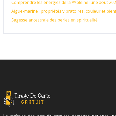
Comprendre les énergies de la **pleine lune août 20
Aigue-marine : propriétés vibratoires, couleur et bien
Sagesse ancestrale des perles en spiritualité