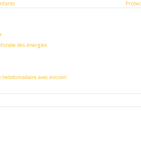
enfants
Protec
e
ofondie des énergies
re hebdomadaire avec evozen