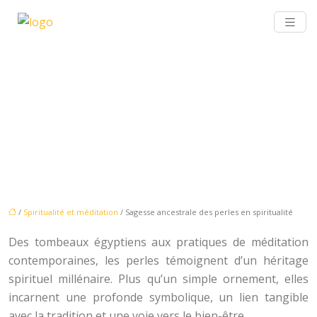
SAGESSE ANCESTRALE DES
PERLES EN SPIRITUALITÉ
/
Spiritualité et méditation
/ Sagesse ancestrale des perles en spiritualité
Des tombeaux égyptiens aux pratiques de méditation
contemporaines, les perles témoignent d’un héritage
spirituel millénaire. Plus qu’un simple ornement, elles
incarnent une profonde symbolique, un lien tangible
avec la tradition et une voie vers le bien-être.