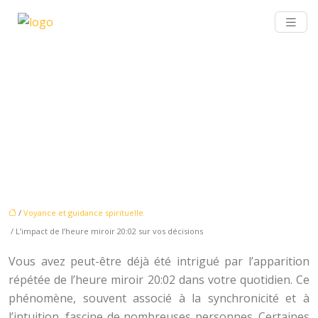
L’IMPACT DE L’HEURE MIROIR
20:02 SUR VOS DÉCISIONS
/
Voyance et guidance spirituelle
/ L’impact de l’heure miroir 20:02 sur vos décisions
Vous avez peut-être déjà été intrigué par l’apparition
répétée de l’heure miroir 20:02 dans votre quotidien. Ce
phénomène, souvent associé à la synchronicité et à
l’intuition, fascine de nombreuses personnes. Certaines